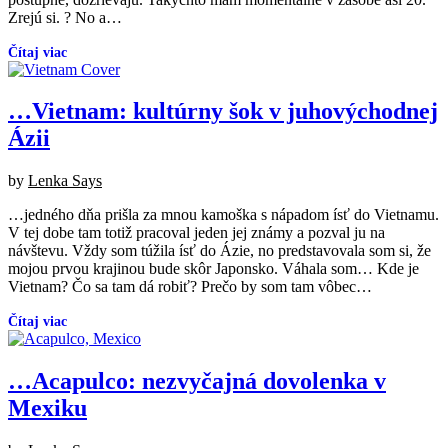
Zrejú si. ? No a…
…Vietnam: kultúrny šok v juhovýchodnej
Ázii
Posted
by
Lenka Says
on
…jedného dňa prišla za mnou kamoška s nápadom ísť do Vietnamu.
11/2017
12/2025
V tej dobe tam totiž pracoval jeden jej známy a pozval ju na
návštevu. Vždy som túžila ísť do Ázie, no predstavovala som si, že
mojou prvou krajinou bude skôr Japonsko. Váhala som… Kde je
Vietnam? Čo sa tam dá robiť? Prečo by som tam vôbec…
…Acapulco: nezvyčajná dovolenka v
Mexiku