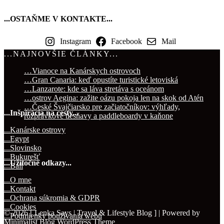
Instagram
Facebook
Mail
…Vianoce na Kanárskych ostrovoch
…Gran Canaria: keď opustíte turistické letoviská
…Lanzarote: kde sa láva stretáva s oceánom
…ostrov Aegina: zažite oázu pokoja len na skok od Atén
…České Švajčiarsko pre začiatočníkov: výhľady,
...Inšpirácia na cesty...
rozprávkové tiesňavy a paddleboardy v kaňone
...Kanárske ostrovy
...Egypt
...Slovinsko
...Bukurešť
...Užitočné odkazy...
...Bali
...O mne
...Kontakt
...Ochrana súkromia & GDPR
...Cookies
© 2026 [ Lenka Says | Travel & Lifestyle Blog ]
| Powered by
...Podmienky používania webu
Minimalist Blog
WordPress Theme