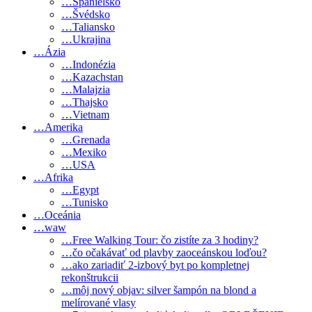
…Španielsko
…Švédsko
…Taliansko
…Ukrajina
…Ázia
…Indonézia
…Kazachstan
…Malajzia
…Thajsko
…Vietnam
…Amerika
…Grenada
…Mexiko
…USA
…Afrika
…Egypt
…Tunisko
…Oceánia
…waw
…Free Walking Tour: čo zistíte za 3 hodiny?
…čo očakávať od plavby zaoceánskou loďou?
…ako zariadiť 2-izbový byt po kompletnej
rekonštrukcii
…môj nový objav: silver šampón na blond a
melírované vlasy