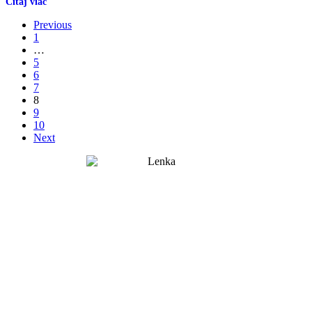
Previous
1
…
5
6
7
8
9
10
Next