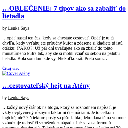
…OBLEČENIE: 7 tipov ako sa zabaliť do
lietadla
Posted
by
Lenka Says
on
…opäť nastal ten čas, kedy sa chystáte cestovať. Opäť je tu tá
01/2019
12/2025
chvíľa, kedy vyťahujete príručný kufor a zdesene si kladiete tú istú
otázku: !?AKO?! Už pár dní uvažujete ako sa zbaliť do tohto
miniatúrneho kufra tak, aby ste si mohli vziať so sebou na palubu
lietadla. Bola som tam kde vy. Niekoľkokrát. Preto som…
…cestovateľský hejt na Atény
Posted
by
Lenka Says
on
…každý nový článok na blogu, ktorý sa rozhodnem napísať, je
08/2018
12/2025
vždy ovplyvnený rôznymi faktormi či emóciami. Je to celkom
logické, nie? ? Niektoré posty sa píšu ľahko, lebo daná téma vo mne
vzbudzuje radosť či vzrušenie z nápadu. Iné sa zasa formujú
postupne, dozrievajú. Takýchto mám momentálne v zásobe asi 20.