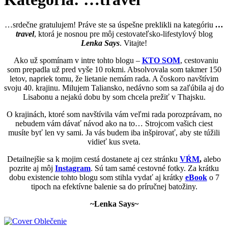
…srdečne gratulujem! Práve ste sa úspešne preklikli na kategóriu
…
travel
, ktorá je nosnou pre môj cestovateľsko-lifestylový blog
Lenka Says
. Vitajte!
Ako už spomínam v intre tohto blogu –
KTO SOM
, cestovaniu
som prepadla už pred vyše 10 rokmi. Absolvovala som takmer 150
letov, napriek tomu, že lietanie nemám rada. A čoskoro navštívim
svoju 40. krajinu. Milujem Taliansko, nedávno som sa zaľúbila aj do
Lisabonu a nejakú dobu by som chcela prežiť v Thajsku.
O krajinách, ktoré som navštívila vám veľmi rada porozprávam, no
nebudem vám dávať návod ako na to… Strojcom vašich ciest
musíte byť len vy sami. Ja vás budem iba inšpirovať, aby ste túžili
vidieť kus sveta.
Detailnejšie sa k mojim cestá dostanete aj cez stránku
VŔM
,
alebo
pozrite aj môj
Instagram
. Sú tam samé cestovné fotky. Za krátku
dobu existencie tohto blogu som stihla vydať aj krátky
eBook
o 7
tipoch na efektívne balenie sa do príručnej batožiny.
~Lenka Says~