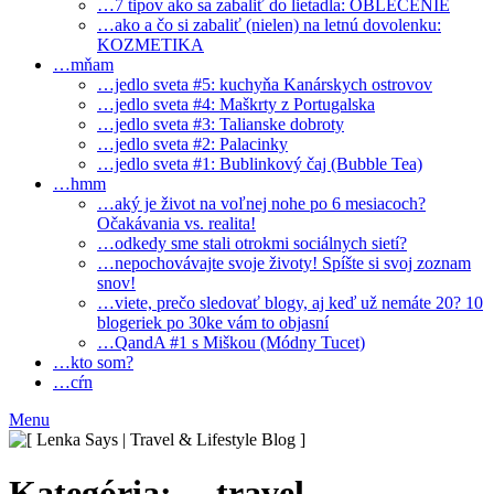
…7 tipov ako sa zabaliť do lietadla: OBLEČENIE
…ako a čo si zabaliť (nielen) na letnú dovolenku:
KOZMETIKA
…mňam
…jedlo sveta #5: kuchyňa Kanárskych ostrovov
…jedlo sveta #4: Maškrty z Portugalska
…jedlo sveta #3: Talianske dobroty
…jedlo sveta #2: Palacinky
…jedlo sveta #1: Bublinkový čaj (Bubble Tea)
…hmm
…aký je život na voľnej nohe po 6 mesiacoch?
Očakávania vs. realita!
…odkedy sme stali otrokmi sociálnych sietí?
…nepochovávajte svoje životy! Spíšte si svoj zoznam
snov!
…viete, prečo sledovať blogy, aj keď už nemáte 20? 10
blogeriek po 30ke vám to objasní
…QandA #1 s Miškou (Módny Tucet)
…kto som?
…cŕn
Menu
Kategória:
…travel