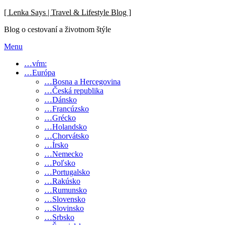
Skip
[ Lenka Says | Travel & Lifestyle Blog ]
to
Blog o cestovaní a životnom štýle
content
Menu
…vŕm:
…Európa
…Bosna a Hercegovina
…Česká republika
…Dánsko
…Francúzsko
…Grécko
…Holandsko
…Chorvátsko
…Írsko
…Nemecko
…Poľsko
…Portugalsko
…Rakúsko
…Rumunsko
…Slovensko
…Slovinsko
…Srbsko