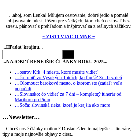
...ahoj, som Lenka! Milujem cestovanie, dobré jedlo a pomalé
objavovanie miest. Píšem pre všetkých, ktorí chcú cestovať bez
stresu, plánovať s prehľadom a inšpirovať sa z reálnych zážitkov.
~ ZISTI VIAC O MNE ~
...Hľadať krajinu...
…ostrov Krk: 4 miesta, ktoré musíte vidieť
…čo robiť vo Vysokých Tatrách, keď prší? Zn. bez detí
…Olomouc: barokové mesto, o ktorom ste (zatiaľ) veľa
nepočuli
…Slovinsko: čo vidieť za 7 dní – kompletný itinerár od
Mariboru po Piran
…Soča: slovinská rieka, ktorá je krajšia ako more
…Newsletter…
...Chceš nové články mailom? Dostaneš len to najlepšie – itineráre,
tipy a moje najnovšie objavy z ciest...