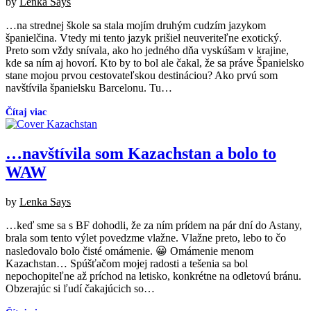
Posted
by
Lenka Says
on
…na strednej škole sa stala mojím druhým cudzím jazykom
09/2017
12/2025
španielčina. Vtedy mi tento jazyk prišiel neuveriteľne exotický.
Preto som vždy snívala, ako ho jedného dňa vyskúšam v krajine,
kde sa ním aj hovorí. Kto by to bol ale čakal, že sa práve Španielsko
stane mojou prvou cestovateľskou destináciou? Ako prvú som
navštívila španielsku Barcelonu. Tu…
…navštívila som Kazachstan a bolo to
WAW
Posted
by
Lenka Says
on
…keď sme sa s BF dohodli, že za ním prídem na pár dní do Astany,
09/2017
12/2025
brala som tento výlet povedzme vlažne. Vlažne preto, lebo to čo
nasledovalo bolo čisté omámenie. 😀 Omámenie menom
Kazachstan… Spúšťačom mojej radosti a tešenia sa bol
nepochopiteľne až príchod na letisko, konkrétne na odletovú bránu.
Obzerajúc si ľudí čakajúcich so…