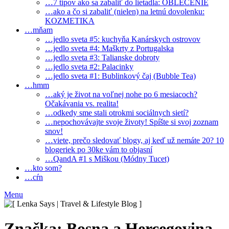
…7 tipov ako sa zabaliť do lietadla: OBLEČENIE
…ako a čo si zabaliť (nielen) na letnú dovolenku:
KOZMETIKA
…mňam
…jedlo sveta #5: kuchyňa Kanárskych ostrovov
…jedlo sveta #4: Maškrty z Portugalska
…jedlo sveta #3: Talianske dobroty
…jedlo sveta #2: Palacinky
…jedlo sveta #1: Bublinkový čaj (Bubble Tea)
…hmm
…aký je život na voľnej nohe po 6 mesiacoch?
Očakávania vs. realita!
…odkedy sme stali otrokmi sociálnych sietí?
…nepochovávajte svoje životy! Spíšte si svoj zoznam
snov!
…viete, prečo sledovať blogy, aj keď už nemáte 20? 10
blogeriek po 30ke vám to objasní
…QandA #1 s Miškou (Módny Tucet)
…kto som?
…cŕn
Menu
Značka:
Bosna a Hercegovina