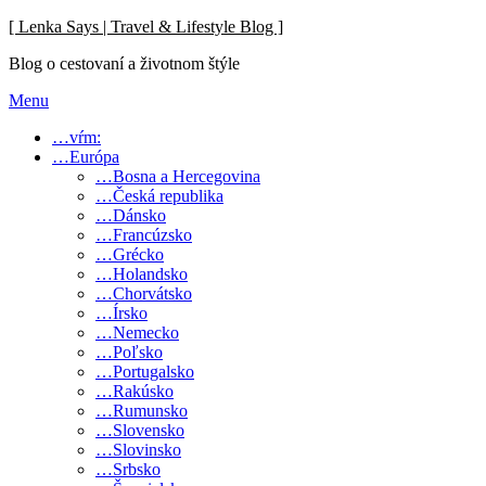
Skip
[ Lenka Says | Travel & Lifestyle Blog ]
to
Blog o cestovaní a životnom štýle
content
Menu
…vŕm:
…Európa
…Bosna a Hercegovina
…Česká republika
…Dánsko
…Francúzsko
…Grécko
…Holandsko
…Chorvátsko
…Írsko
…Nemecko
…Poľsko
…Portugalsko
…Rakúsko
…Rumunsko
…Slovensko
…Slovinsko
…Srbsko