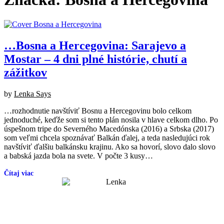
…Bosna a Hercegovina: Sarajevo a
Mostar – 4 dni plné histórie, chutí a
zážitkov
Posted
by
Lenka Says
on
…rozhodnutie navštíviť Bosnu a Hercegovinu bolo celkom
05/2025
12/2025
jednoduché, keďže som si tento plán nosila v hlave celkom dlho. Po
úspešnom tripe do Severného Macedónska (2016) a Srbska (2017)
som veľmi chcela spoznávať Balkán ďalej, a teda nasledujúci rok
navštíviť ďalšiu balkánsku krajinu. Ako sa hovorí, slovo dalo slovo
a babská jazda bola na svete. V počte 3 kusy…