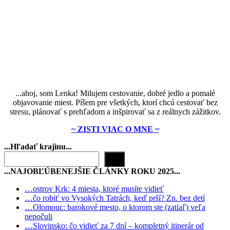
...ahoj, som Lenka! Milujem cestovanie, dobré jedlo a pomalé
objavovanie miest. Píšem pre všetkých, ktorí chcú cestovať bez
stresu, plánovať s prehľadom a inšpirovať sa z reálnych zážitkov.
~ ZISTI VIAC O MNE ~
...Hľadať krajinu...
…ostrov Krk: 4 miesta, ktoré musíte vidieť
…čo robiť vo Vysokých Tatrách, keď prší? Zn. bez detí
…Olomouc: barokové mesto, o ktorom ste (zatiaľ) veľa
nepočuli
…Slovinsko: čo vidieť za 7 dní – kompletný itinerár od