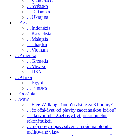
…Španielsko
…Švédsko
…Taliansko
…Ukrajina
…Ázia
…Indonézia
…Kazachstan
…Malajzia
…Thajsko
…Vietnam
…Amerika
…Grenada
…Mexiko
…USA
…Afrika
…Egypt
…Tunisko
…Oceánia
…waw
…Free Walking Tour: čo zistíte za 3 hodiny?
…čo očakávať od plavby zaoceánskou loďou?
…ako zariadiť 2-izbový byt po kompletnej
rekonštrukcii
…môj nový objav: silver šampón na blond a
melírované vlasy