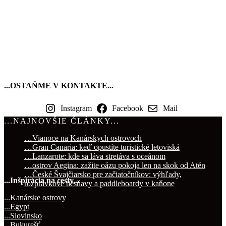
Instagram
Facebook
Mail
…Vianoce na Kanárskych ostrovoch
…Gran Canaria: keď opustíte turistické letoviská
…Lanzarote: kde sa láva stretáva s oceánom
…ostrov Aegina: zažite oázu pokoja len na skok od Atén
…České Švajčiarsko pre začiatočníkov: výhľady,
...Inšpirácia na cesty...
rozprávkové tiesňavy a paddleboardy v kaňone
...Kanárske ostrovy
...Egypt
...Slovinsko
...Bukurešť